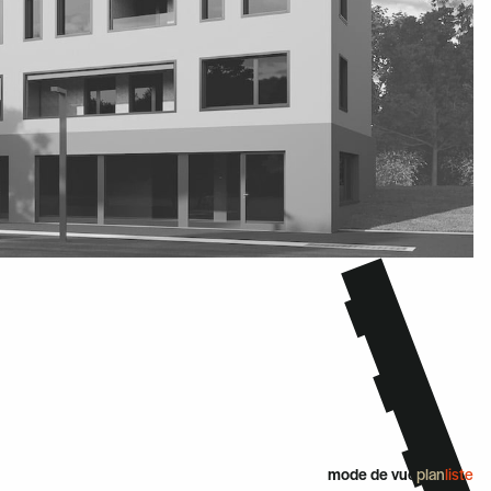
mode de vue
plan
liste