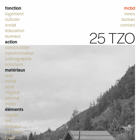
fonction
mcbd
logement
news
culturel
bureau
social
contact
éducation
25 TZO
bureaux
action
construction
transformation
scénographie
concours
matériaux
bois
métal
terre
végétal
minéral
mixte
éléments
façade
toit
intérieur
extérieur
foyer